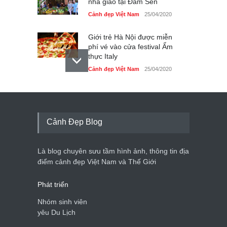
nhà giáo tại Đầm Sen
Cảnh đẹp Việt Nam
25/04/2020
Giới trẻ Hà Nội được miễn
phí vé vào cửa festival Ẩm
thực Italy
Cảnh đẹp Việt Nam
25/04/2020
Tam giác mạch khoe sắc
bên bờ hồ Hà Nội
Cảnh đẹp Việt Nam
25/04/2020
Cảnh Đẹp Blog
Bán đảo Sơn Trà sẽ là khu
du lịch quốc gia
Là blog chuyên sưu tầm hình ảnh, thông tin địa
Cảnh đẹp Việt Nam
24/04/2020
điểm cảnh đẹp Việt Nam và Thế Giới
Phát triển
Nhóm sinh viên
yêu Du Lịch