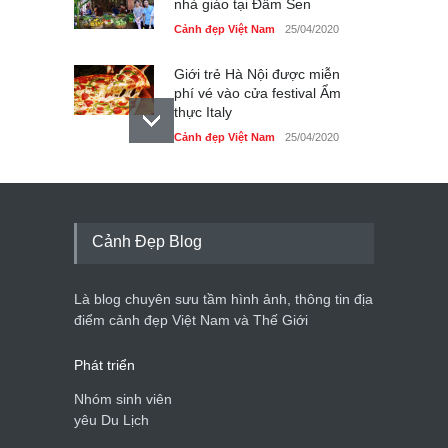
nhà giáo tại Đầm Sen
Cảnh đẹp Việt Nam
25/04/2020
Giới trẻ Hà Nội được miễn
phí vé vào cửa festival Ẩm
thực Italy
Cảnh đẹp Việt Nam
25/04/2020
Tam giác mạch khoe sắc
bên bờ hồ Hà Nội
Cảnh đẹp Việt Nam
25/04/2020
Cảnh Đẹp Blog
Bán đảo Sơn Trà sẽ là khu
du lịch quốc gia
Là blog chuyên sưu tầm hình ảnh, thông tin địa
Cảnh đẹp Việt Nam
24/04/2020
điểm cảnh đẹp Việt Nam và Thế Giới
Phát triển
Nhóm sinh viên
yêu Du Lịch