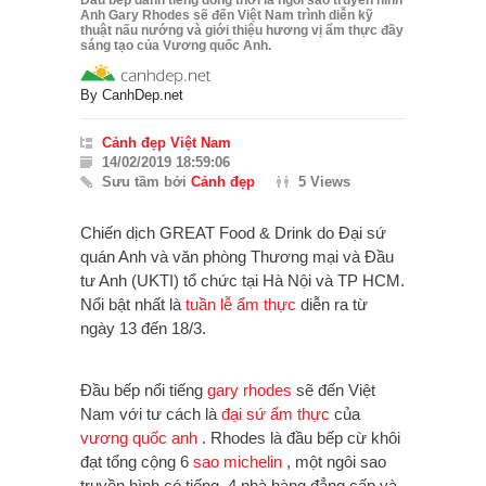
Đầu bếp danh tiếng đồng thời là ngôi sao truyền hình
Anh Gary Rhodes sẽ đến Việt Nam trình diễn kỹ
thuật nấu nướng và giới thiệu hương vị ẩm thực đầy
sáng tạo của Vương quốc Anh.
By
CanhDep.net
Cảnh đẹp Việt Nam
14/02/2019 18:59:06
Sưu tầm bởi
Cảnh đẹp
5 Views
Chiến dịch GREAT Food & Drink do Đại sứ
quán Anh và văn phòng Thương mại và Đầu
tư Anh (UKTI) tổ chức tại Hà Nội và TP HCM.
Nổi bật nhất là
tuần lễ ẩm thực
diễn ra từ
ngày 13 đến 18/3.
Đầu bếp nổi tiếng
gary rhodes
sẽ đến Việt
Nam với tư cách là
đại sứ ẩm thực
của
vương quốc anh
. Rhodes là đầu bếp cừ khôi
đạt tổng cộng 6
sao michelin
, một ngôi sao
truyền hình có tiếng, 4 nhà hàng đẳng cấp và