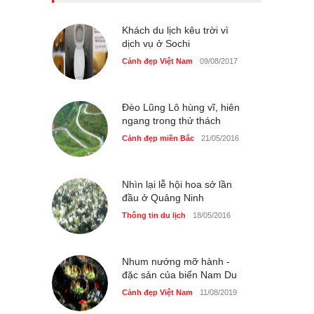
bên bờ hồ Hà Nội
Cảnh đẹp Việt Nam
Khách du lịch kêu trời vì
25/04/2020
dịch vụ ở Sochi
Bán đảo Sơn Trà sẽ là khu
Cảnh đẹp Việt Nam
09/08/2017
du lịch quốc gia
Cảnh đẹp Việt Nam
24/04/2020
Đèo Lũng Lô hùng vĩ, hiên
ngang trong thử thách
Cảnh đẹp miền Bắc
21/05/2016
Nhìn lại lễ hội hoa sở lần
đầu ở Quảng Ninh
Thông tin du lịch
18/05/2016
Nhum nướng mỡ hành -
đặc sản của biển Nam Du
Cảnh đẹp Việt Nam
11/08/2019