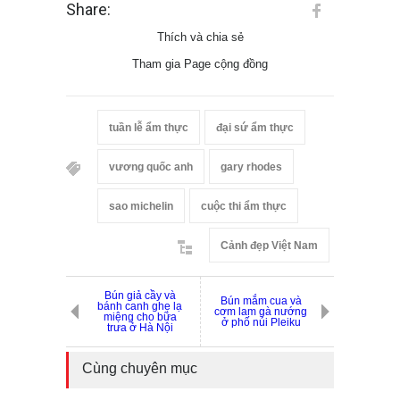
Share:
Thích và chia sẻ
Tham gia Page cộng đồng
tuần lễ ẩm thực
đại sứ ẩm thực
vương quốc anh
gary rhodes
sao michelin
cuộc thi ẩm thực
Cảnh đẹp Việt Nam
Bún giả cầy và
Bún mắm cua và
bánh canh ghẹ lạ
cơm lam gà nướng
miệng cho bữa
ở phố núi Pleiku
trưa ở Hà Nội
Cùng chuyên mục