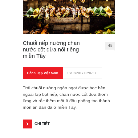
Chuối nếp nướng chan
45
nước cốt dừa nổi tiếng
miền Tây
Cảnh đẹp Việt Nam
18/02/2017 02:07:06
Trái chuối nướng ngòn ngọt được bọc bên
ngoài lớp bột nếp, chan nước cốt dừa thơm
lừng và rắc thêm một ít đậu phộng tạo thành
món ăn dân dã ở miền Tây.
CHI TIẾT