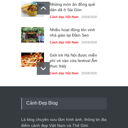
Những món ăn đồng quê
dân dã ở Sài Gòn
Cảnh đẹp Việt Nam
25/04/2020
Nhiều hoạt động tôn vinh
nhà giáo tại Đầm Sen
Cảnh đẹp Việt Nam
25/04/2020
Giới trẻ Hà Nội được miễn
phí vé vào cửa festival Ẩm
thực Italy
Cảnh đẹp Việt Nam
25/04/2020
Tam giác mạch khoe sắc
bên bờ hồ Hà Nội
Cảnh đẹp Việt Nam
25/04/2020
Cảnh Đẹp Blog
Bán đảo Sơn Trà sẽ là khu
du lịch quốc gia
Là blog chuyên sưu tầm hình ảnh, thông tin địa
Cảnh đẹp Việt Nam
24/04/2020
điểm cảnh đẹp Việt Nam và Thế Giới