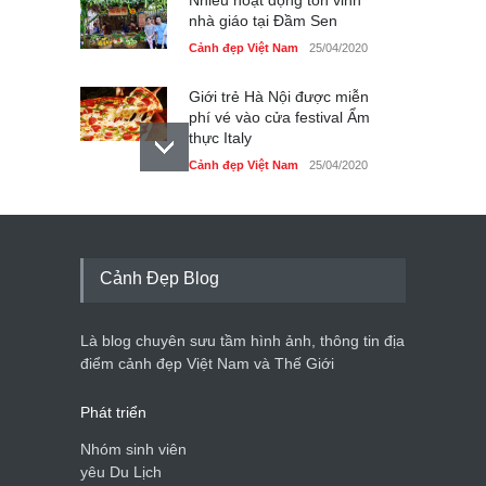
nhà giáo tại Đầm Sen
Cảnh đẹp Việt Nam
25/04/2020
Giới trẻ Hà Nội được miễn
phí vé vào cửa festival Ẩm
thực Italy
Cảnh đẹp Việt Nam
25/04/2020
Tam giác mạch khoe sắc
bên bờ hồ Hà Nội
Cảnh đẹp Việt Nam
25/04/2020
Cảnh Đẹp Blog
Bán đảo Sơn Trà sẽ là khu
du lịch quốc gia
Là blog chuyên sưu tầm hình ảnh, thông tin địa
Cảnh đẹp Việt Nam
24/04/2020
điểm cảnh đẹp Việt Nam và Thế Giới
Phát triển
Nhóm sinh viên
yêu Du Lịch