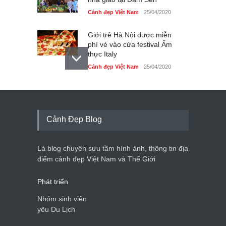
Cảnh đẹp Việt Nam
25/04/2020
Giới trẻ Hà Nội được miễn
phí vé vào cửa festival Ẩm
thực Italy
Cảnh đẹp Việt Nam
25/04/2020
Tam giác mạch khoe sắc
bên bờ hồ Hà Nội
Cảnh đẹp Việt Nam
25/04/2020
Cảnh Đẹp Blog
Bán đảo Sơn Trà sẽ là khu
du lịch quốc gia
Là blog chuyên sưu tầm hình ảnh, thông tin địa
Cảnh đẹp Việt Nam
24/04/2020
điểm cảnh đẹp Việt Nam và Thế Giới
Phát triển
Nhóm sinh viên
yêu Du Lịch