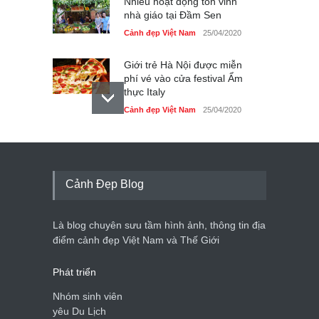
Nhiều hoạt động tôn vinh
nhà giáo tại Đầm Sen
Cảnh đẹp Việt Nam
25/04/2020
Giới trẻ Hà Nội được miễn
phí vé vào cửa festival Ẩm
thực Italy
Cảnh đẹp Việt Nam
25/04/2020
Tam giác mạch khoe sắc
bên bờ hồ Hà Nội
Cảnh đẹp Việt Nam
25/04/2020
Cảnh Đẹp Blog
Bán đảo Sơn Trà sẽ là khu
du lịch quốc gia
Là blog chuyên sưu tầm hình ảnh, thông tin địa
Cảnh đẹp Việt Nam
24/04/2020
điểm cảnh đẹp Việt Nam và Thế Giới
Phát triển
Nhóm sinh viên
yêu Du Lịch