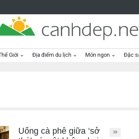
hế Giới
Địa điểm du lịch
Món ngon
Đặc s
Uống cà phê giữa ‘sở
39