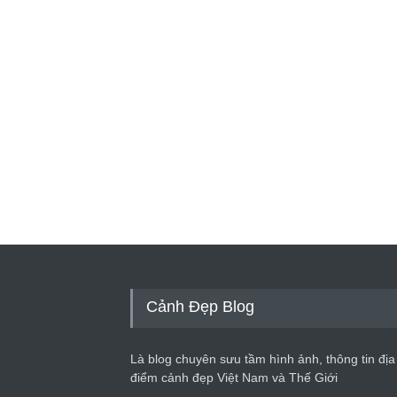
Cảnh Đẹp Blog
Là blog chuyên sưu tầm hình ảnh, thông tin địa
điểm cảnh đẹp Việt Nam và Thế Giới