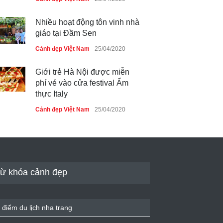
Nhiều hoạt động tôn vinh nhà
giáo tại Đầm Sen
Cảnh đẹp Việt Nam
25/04/2020
Giới trẻ Hà Nội được miễn
phí vé vào cửa festival Ẩm
thực Italy
Cảnh đẹp Việt Nam
25/04/2020
Tam giác mạch khoe sắc bên
bờ hồ Hà Nội
Cảnh đẹp Việt Nam
25/04/2020
ừ khóa cảnh đẹp
Bán đảo Sơn Trà sẽ là khu
du lịch quốc gia
 điểm du lịch nha trang
Cảnh đẹp Việt Nam
24/04/2020