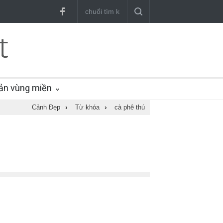
ản vùng miền
Cảnh Đẹp
›
Từ khóa
›
cà phê thú