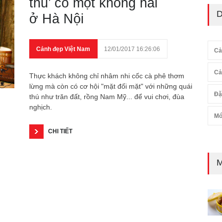
thú’ có một không hai
D
ở Hà Nội
Cảnh đẹp Việt Nam
12/01/2017 16:26:06
Cả
Cả
Thực khách không chỉ nhâm nhi cốc cà phê thơm
lừng mà còn có cơ hội "mặt đối mặt" với những quái
Đặ
thú như trăn đất, rồng Nam Mỹ... để vui chơi, đùa
nghịch.
Mó
CHI TIẾT
M