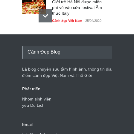
Giới trẻ Hà Nội được miễn
phí vé vào cửa festival Ẩm
thực Italy
Cảnh đẹp Việt Nam
25/04/2020
Tam giác mạch khoe sắc
bên bờ hồ Hà Nội
Cảnh đẹp Việt Nam
25/04/2020
Cảnh Đẹp Blog
Bán đảo Sơn Trà sẽ là khu
du lịch quốc gia
Là blog chuyên sưu tầm hình ảnh, thông tin địa
Cảnh đẹp Việt Nam
24/04/2020
điểm cảnh đẹp Việt Nam và Thế Giới
Phát triển
Nhóm sinh viên
yêu Du Lịch
Email