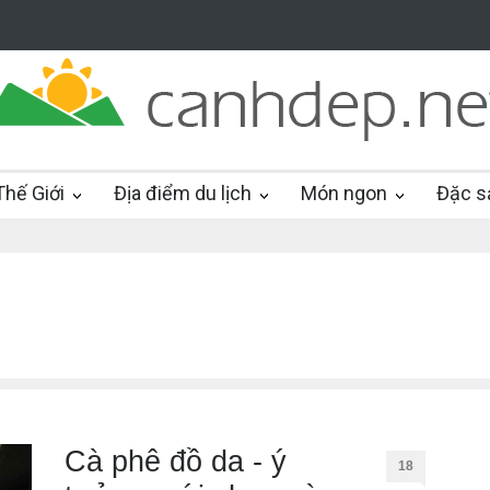
hế Giới
Địa điểm du lịch
Món ngon
Đặc s
Cà phê đồ da - ý
18