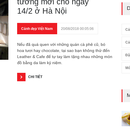
tưởng mới cho ngày
D
14/2 ở Hà Nội
Cảnh đẹp Việt Nam
20/08/2018 00:05:06
Cả
Cả
Nếu đã quá quen với những quán cà phê cũ, bó
hoa tươi hay chocolate, tại sao bạn không thử đến
Đặ
Leather & Cafe để tự tay làm tặng nhau những món
đồ bằng da làm kỷ niệm.
Mó
CHI TIẾT
M