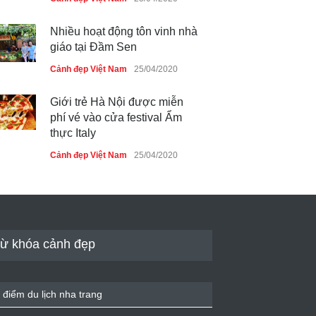
Nhiều hoạt động tôn vinh nhà
giáo tại Đầm Sen
Cảnh đẹp Việt Nam
25/04/2020
Giới trẻ Hà Nội được miễn
phí vé vào cửa festival Ẩm
thực Italy
Cảnh đẹp Việt Nam
25/04/2020
Tam giác mạch khoe sắc bên
bờ hồ Hà Nội
Cảnh đẹp Việt Nam
25/04/2020
ừ khóa cảnh đẹp
Bán đảo Sơn Trà sẽ là khu
du lịch quốc gia
 điểm du lịch nha trang
Cảnh đẹp Việt Nam
24/04/2020