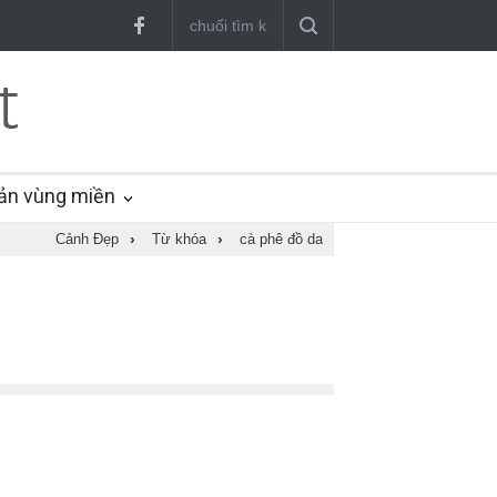
ản vùng miền
Cảnh Đẹp
›
Từ khóa
›
cà phê đồ da