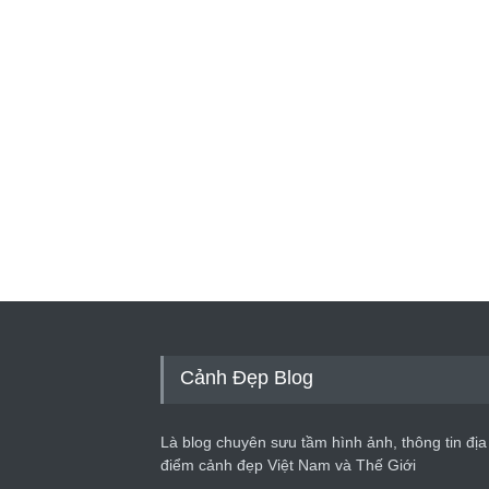
Cảnh Đẹp Blog
Là blog chuyên sưu tầm hình ảnh, thông tin địa
điểm cảnh đẹp Việt Nam và Thế Giới