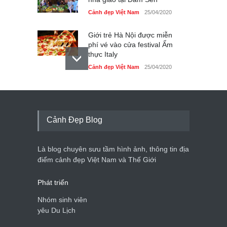
Cảnh đẹp Việt Nam
25/04/2020
Giới trẻ Hà Nội được miễn
phí vé vào cửa festival Ẩm
thực Italy
Cảnh đẹp Việt Nam
25/04/2020
Tam giác mạch khoe sắc
bên bờ hồ Hà Nội
Cảnh đẹp Việt Nam
25/04/2020
Cảnh Đẹp Blog
Bán đảo Sơn Trà sẽ là khu
du lịch quốc gia
Là blog chuyên sưu tầm hình ảnh, thông tin địa
Cảnh đẹp Việt Nam
24/04/2020
điểm cảnh đẹp Việt Nam và Thế Giới
Phát triển
Nhóm sinh viên
yêu Du Lịch