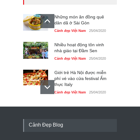
Những món ăn đồng quê
dân dã ở Sài Gòn
Cảnh đẹp Việt Nam
25/04/2020
Nhiều hoạt động tôn vinh
nhà giáo tại Đầm Sen
Cảnh đẹp Việt Nam
25/04/2020
Giới trẻ Hà Nội được miễn
phí vé vào cửa festival Ẩm
thực Italy
Cảnh đẹp Việt Nam
25/04/2020
Tam giác mạch khoe sắc
bên bờ hồ Hà Nội
Cảnh đẹp Việt Nam
25/04/2020
Cảnh Đẹp Blog
Bán đảo Sơn Trà sẽ là khu
du lịch quốc gia