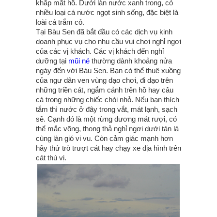
khắp mặt hồ. Dưới làn nước xanh trong, có
nhiều loại cá nước ngọt sinh sống, đặc biệt là
loài cá trắm cỏ.
Tại Bàu Sen đã bắt đầu có các dịch vụ kinh
doanh phục vụ cho nhu cầu vui chơi nghỉ ngơi
của các vị khách. Các vị khách đến nghỉ
dưỡng tại
mũi né
thường dành khoảng nửa
ngày đến với Bàu Sen. Bạn có thể thuê xuồng
của ngư dân ven vùng dạo chơi, đi dạo trên
những triền cát, ngắm cảnh trên hồ hay câu
cá trong những chiếc chòi nhỏ. Nếu bạn thích
tắm thì nước ở đây trong vắt, mát lạnh, sạch
sẽ. Cạnh đó là một rừng dương mát rượi, có
thể mắc võng, thong thả nghỉ ngơi dưới tán lá
cùng làn gió vi vu. Còn cảm giác mạnh hơn
hãy thử trò trượt cát hay chạy xe địa hình trên
cát thú vị.