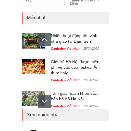
Tây
Thành Phố Hồ Chí
Minh
Mới nhất
Nhiều hoạt động tôn vinh
nhà giáo tại Đầm Sen
Cảnh đẹp Việt Nam
25/04/2020
Giới trẻ Hà Nội được miễn
phí vé vào cửa festival Ẩm
thực Italy
Cảnh đẹp Việt Nam
25/04/2020
Tam giác mạch khoe sắc
bên bờ hồ Hà Nội
Cảnh đẹp Việt Nam
25/04/2020
Xem nhiều nhất
Bán đảo Sơn Trà sẽ là khu
du lịch quốc gia