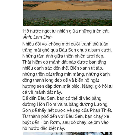
Hồ nước ngọt tự nhiên giữa những triền cát.
Ảnh: Lam Linh
Nhiều đôi vợ chồng mới cưới tranh thủ tuần
trăng mật ghé qua Bàu Sen chụp album cưới.
Những tấm ảnh giữa thiên nhiên tươi đẹp.
Thật hiếm có mảnh đất nào được ban tặng
nhiều cảnh sắc đến thế. Biển xanh tít tắp,
những triền cát trắng mịn màng, những cánh
đồng thanh long đẹp đẽ và biển hồ ngát
hương sen dập dờn mắt biếc. Nắng, gió hội tụ
cả về mảnh đất này.
Để đến Bàu Sen, bạn có thể đi vào bằng
đường Hòn Rơm và ra bằng đường Lương
Sơn để thấy hết được vẻ đẹp của Phan Thiết.
Từ thành phố đến với Bàu Sen, bạn chạy xe
buýt đến Hòn Rơm, sau đó chạy xe ôm vào
hồ nước đặc biệt này.