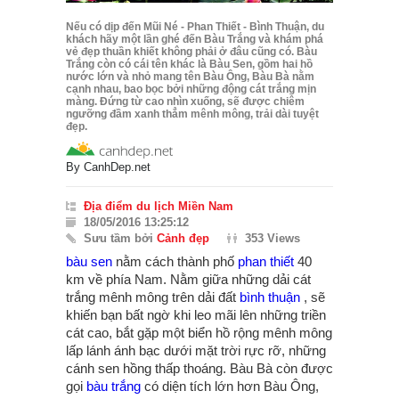
Nếu có dịp đến Mũi Né - Phan Thiết - Bình Thuận, du
khách hãy một lần ghé đến Bàu Trắng và khám phá
vẻ đẹp thuần khiết không phải ở đâu cũng có. Bàu
Trắng còn có cái tên khác là Bàu Sen, gồm hai hồ
nước lớn và nhỏ mang tên Bàu Ông, Bàu Bà nằm
cạnh nhau, bao bọc bởi những động cát trắng mịn
màng. Đứng từ cao nhìn xuống, sẽ được chiêm
ngưỡng đầm xanh thẳm mênh mông, trải dài tuyệt
đẹp.
By
CanhDep.net
Địa điểm du lịch Miền Nam
18/05/2016 13:25:12
Sưu tầm bởi
Cảnh đẹp
353 Views
bàu sen
nằm cách thành phố
phan thiết
40
km về phía Nam. Nằm giữa những dải cát
trắng mênh mông trên dải đất
bình thuận
, sẽ
khiến bạn bất ngờ khi leo mãi lên những triền
cát cao, bắt gặp một biển hồ rộng mênh mông
lấp lánh ánh bạc dưới mặt trời rực rỡ, những
cánh sen hồng thấp thoáng. Bàu Bà còn được
gọi
bàu trắng
có diện tích lớn hơn Bàu Ông,