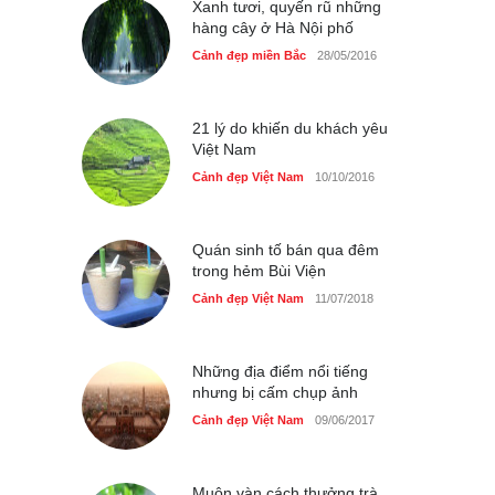
Cảnh đẹp Việt Nam
Xanh tươi, quyến rũ những
24/04/2020
hàng cây ở Hà Nội phố
Những món ăn đồng quê
Cảnh đẹp miền Bắc
28/05/2016
dân dã ở Sài Gòn
Cảnh đẹp Việt Nam
25/04/2020
21 lý do khiến du khách yêu
Việt Nam
Cảnh đẹp Việt Nam
10/10/2016
Quán sinh tố bán qua đêm
trong hẻm Bùi Viện
Cảnh đẹp Việt Nam
11/07/2018
Những địa điểm nổi tiếng
nhưng bị cấm chụp ảnh
Cảnh đẹp Việt Nam
09/06/2017
Muôn vàn cách thưởng trà