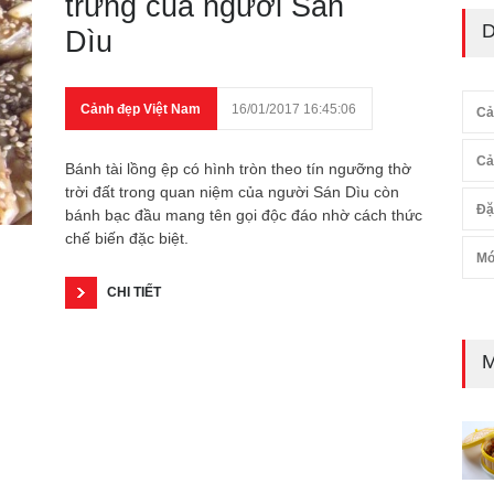
trưng của người Sán
D
Dìu
Cảnh đẹp Việt Nam
16/01/2017 16:45:06
Cả
Cả
Bánh tài lồng ệp có hình tròn theo tín ngưỡng thờ
trời đất trong quan niệm của người Sán Dìu còn
Đặ
bánh bạc đầu mang tên gọi độc đáo nhờ cách thức
chế biến đặc biệt.
Mó
CHI TIẾT
M