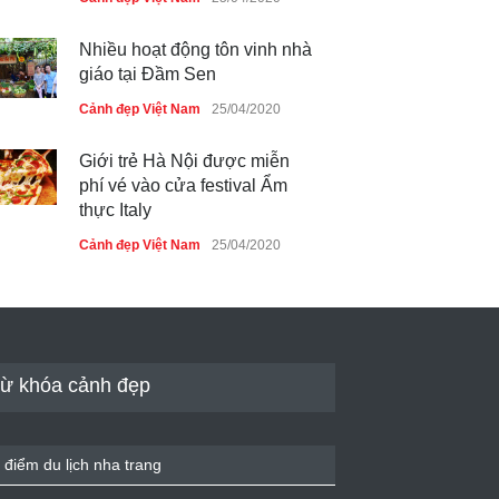
Nhiều hoạt động tôn vinh nhà
giáo tại Đầm Sen
Cảnh đẹp Việt Nam
25/04/2020
Giới trẻ Hà Nội được miễn
phí vé vào cửa festival Ẩm
thực Italy
Cảnh đẹp Việt Nam
25/04/2020
Tam giác mạch khoe sắc bên
bờ hồ Hà Nội
Cảnh đẹp Việt Nam
25/04/2020
ừ khóa cảnh đẹp
Bán đảo Sơn Trà sẽ là khu
du lịch quốc gia
 điểm du lịch nha trang
Cảnh đẹp Việt Nam
24/04/2020