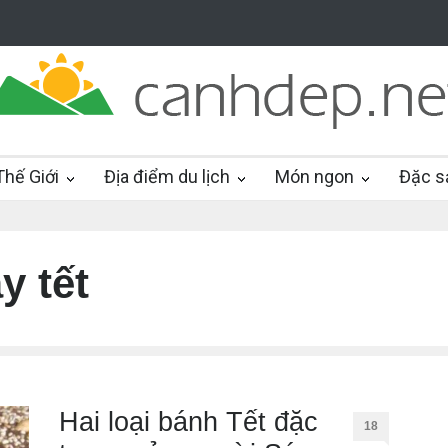
hế Giới
Địa điểm du lịch
Món ngon
Đặc s
y tết
Hai loại bánh Tết đặc
18