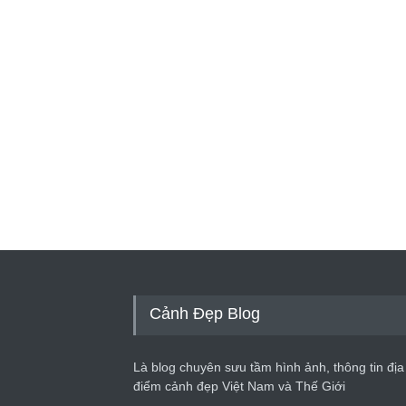
Cảnh Đẹp Blog
Là blog chuyên sưu tầm hình ảnh, thông tin địa
điểm cảnh đẹp Việt Nam và Thế Giới