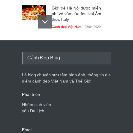
Giới trẻ Hà Nội được miễn
phí vé vào cửa festival Ẩm
thực Italy
Cảnh đẹp Việt Nam
25/04/2020
Tam giác mạch khoe sắc
bên bờ hồ Hà Nội
Cảnh đẹp Việt Nam
25/04/2020
Cảnh Đẹp Blog
Bán đảo Sơn Trà sẽ là khu
du lịch quốc gia
Là blog chuyên sưu tầm hình ảnh, thông tin địa
Cảnh đẹp Việt Nam
24/04/2020
điểm cảnh đẹp Việt Nam và Thế Giới
Phát triển
Nhóm sinh viên
yêu Du Lịch
Email