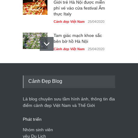
Giới trẻ Hà Nội được miễn
phí vé vào cửa festival Ẩm
thực Italy
Cảnh đẹp Việt Nam
25/04/2020
Tam giác mạch khoe sắc
bên bờ hồ Hà Nội
Cảnh đẹp Việt Nam
25/04/2020
Bán đảo Sơn Trà sẽ là khu
du lịch quốc gia
Cảnh đẹp Việt Nam
24/04/2020
Cảnh Đẹp Blog
Những món ăn đồng quê
dân dã ở Sài Gòn
Là blog chuyên sưu tầm hình ảnh, thông tin địa
Cảnh đẹp Việt Nam
25/04/2020
điểm cảnh đẹp Việt Nam và Thế Giới
Phát triển
Nhóm sinh viên
yêu Du Lịch