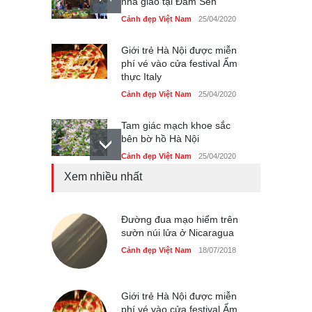
nhà giáo tại Đầm Sen
Cảnh đẹp Việt Nam
25/04/2020
Giới trẻ Hà Nội được miễn
phí vé vào cửa festival Ẩm
thực Italy
Cảnh đẹp Việt Nam
25/04/2020
Tam giác mạch khoe sắc
bên bờ hồ Hà Nội
Cảnh đẹp Việt Nam
25/04/2020
Xem nhiều nhất
Bán đảo Sơn Trà sẽ là khu
du lịch quốc gia
Cảnh đẹp Việt Nam
Đường đua mạo hiểm trên
24/04/2020
sườn núi lửa ở Nicaragua
Những món ăn đồng quê
Cảnh đẹp Việt Nam
18/07/2018
dân dã ở Sài Gòn
Cảnh đẹp Việt Nam
25/04/2020
Giới trẻ Hà Nội được miễn
phí vé vào cửa festival Ẩm