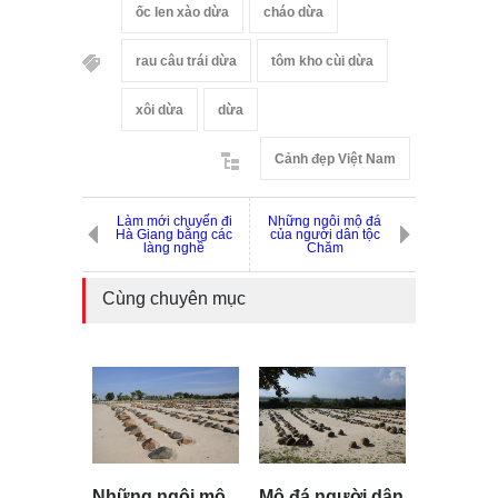
ốc len xào dừa
cháo dừa
rau câu trái dừa
tôm kho cùi dừa
xôi dừa
dừa
Cảnh đẹp Việt Nam
Làm mới chuyến đi
Những ngôi mộ đá
Hà Giang bằng các
của người dân tộc
làng nghề
Chăm
Cùng chuyên mục
Những ngôi mộ
Mộ đá người dân