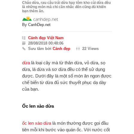
Cháo dừa, rau câu trái dừa hay tôm kho cùi dừa đều
là những món mà chỉ cần nhắc đến cũng đủ khiến
bạn thèm ăn.
By
CanhDep.net
Cảnh đẹp Việt Nam
28/08/2018 00:48:06
Sưu tầm bởi
Cảnh đẹp
22 Views
dừa
là loại cây mà từ thân dừa, vỏ dừa, sọ
dừa, lá dừa và sơ dừa đều có thể sử dụng
được. Dưới đây là một số món ăn ngon được
chế biến từ dừa đủ sức thuyết phục dạ dày
của bạn.
Ốc len xào dừa
ốc len xào dừa
là món thường được gọi đầu
tiên mỗi khi bước vào quán ốc. Với nước cốt