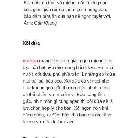
Bỏ một con tôm vô miệng, cắn miếng cùi
dừa giòn giòn rồi lùa thêm cơm nóng vào,
bảo đảm bữa ăn của bạn sẽ ngon tuyệt vời.
Ảnh:
Cún Khang
Xôi dừa
xôi dừa
mang đến cảm giác ngon miệng cho
bạn bởi hạt nếp dẻo, nóng hổi đi kèm với mùi
nước cốt dừa, phủ phía trên là những sợi dừa
nạo bùi bùi béo béo. Xôi dừa có vị ngọt nhẹ
chứ không quá gắt, thường nếu nhạt miệng
có thể chấm với muối mè. Bữa sáng tỉnh
giấc, nhìn món gì cũng ngán thì xôi dừa sẽ là
lựa chọn hợp lý cho bạn. Xôi ngon hơn khi
dùng nóng, lại đảm bảo cho bạn nguồn năng
lượng vừa đủ để làm việc.