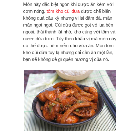
Món này đặc biệt ngon khi được ăn kèm với
cơm nóng.
tôm kho cùi dừa
được chế biến
không quá cầu kỳ nhưng vị lại đậm đà, mặn
mặn ngọt ngọt. Cùi dừa được gọt vỏ lụa bên
ngoài, thái thành lát nhỏ, kho cùng với tôm và
nước dừa tươi. Tùy theo khẩu vị mà món này
có thể được nêm nếm cho vừa ăn. Món tôm
kho cùi dừa tuy lạ nhưng chỉ cần ăn một lần,
bạn sẽ không dễ gì quên hương vị của nó.