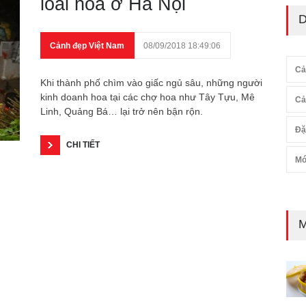
loài hoa ở Hà Nội
D
Cảnh đẹp Việt Nam
08/09/2018 18:49:06
Cả
Khi thành phố chìm vào giấc ngủ sâu, những người
kinh doanh hoa tại các chợ hoa như Tây Tựu, Mê
Cả
Linh, Quảng Bá… lại trở nên bận rộn.
Đặ
CHI TIẾT
Mó
M