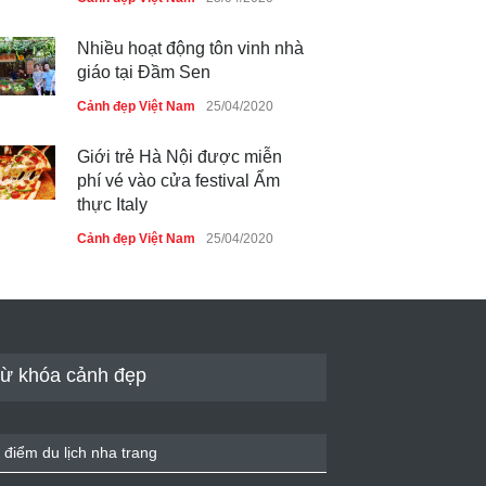
Nhiều hoạt động tôn vinh nhà
giáo tại Đầm Sen
Cảnh đẹp Việt Nam
25/04/2020
Giới trẻ Hà Nội được miễn
phí vé vào cửa festival Ẩm
thực Italy
Cảnh đẹp Việt Nam
25/04/2020
Tam giác mạch khoe sắc bên
bờ hồ Hà Nội
Cảnh đẹp Việt Nam
25/04/2020
ừ khóa cảnh đẹp
Bán đảo Sơn Trà sẽ là khu
du lịch quốc gia
 điểm du lịch nha trang
Cảnh đẹp Việt Nam
24/04/2020