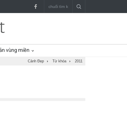
ản vùng miền
Cảnh Đẹp
›
Từ khóa
›
2011