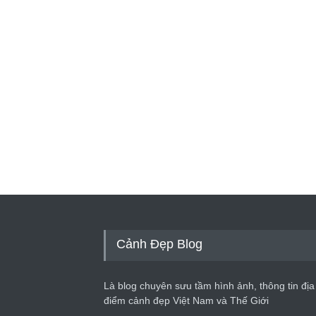
Cảnh Đẹp Blog
Là blog chuyên sưu tầm hình ảnh, thông tin địa
điểm cảnh đẹp Việt Nam và Thế Giới