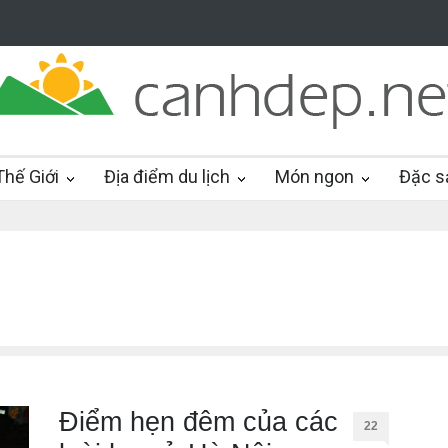
hế Giới
Địa điểm du lịch
Món ngon
Đặc s
Điểm hẹn đêm của các
22