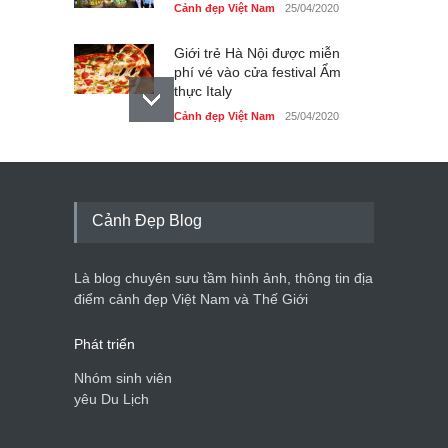
Cảnh đẹp Việt Nam
25/04/2020
Giới trẻ Hà Nội được miễn
phí vé vào cửa festival Ẩm
thực Italy
Cảnh đẹp Việt Nam
25/04/2020
Tam giác mạch khoe sắc
bên bờ hồ Hà Nội
Cảnh đẹp Việt Nam
25/04/2020
Cảnh Đẹp Blog
Bán đảo Sơn Trà sẽ là khu
du lịch quốc gia
Là blog chuyên sưu tầm hình ảnh, thông tin địa
Cảnh đẹp Việt Nam
24/04/2020
điểm cảnh đẹp Việt Nam và Thế Giới
Phát triển
Nhóm sinh viên
yêu Du Lịch