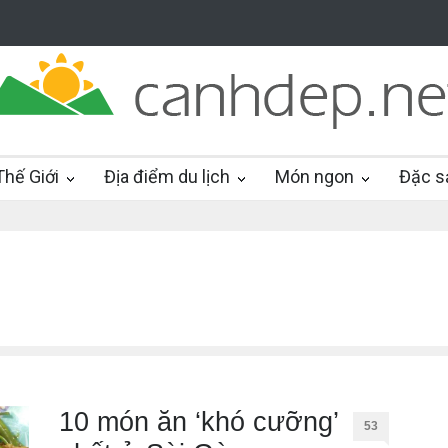
hế Giới
Địa điểm du lịch
Món ngon
Đặc s
10 món ăn ‘khó cưỡng’
53