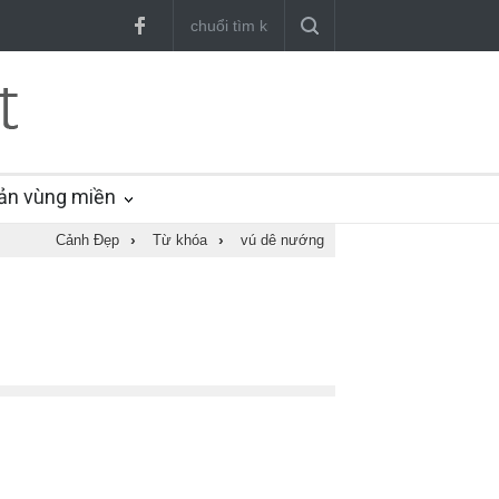
ản vùng miền
Cảnh Đẹp
›
Từ khóa
›
vú dê nướng