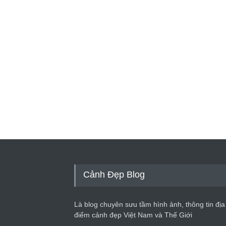
Cảnh Đẹp Blog
Là blog chuyên sưu tầm hình ảnh, thông tin địa
điểm cảnh đẹp Việt Nam và Thế Giới