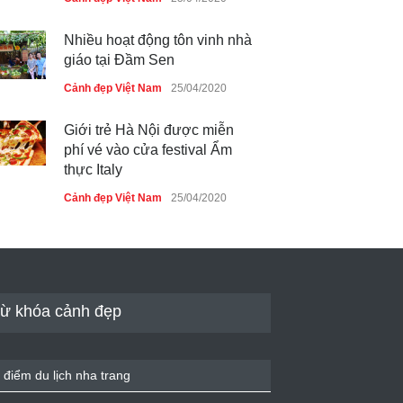
Nhiều hoạt động tôn vinh nhà
giáo tại Đầm Sen
Cảnh đẹp Việt Nam
25/04/2020
Giới trẻ Hà Nội được miễn
phí vé vào cửa festival Ẩm
thực Italy
Cảnh đẹp Việt Nam
25/04/2020
Tam giác mạch khoe sắc bên
bờ hồ Hà Nội
Cảnh đẹp Việt Nam
25/04/2020
ừ khóa cảnh đẹp
Bán đảo Sơn Trà sẽ là khu
du lịch quốc gia
 điểm du lịch nha trang
Cảnh đẹp Việt Nam
24/04/2020