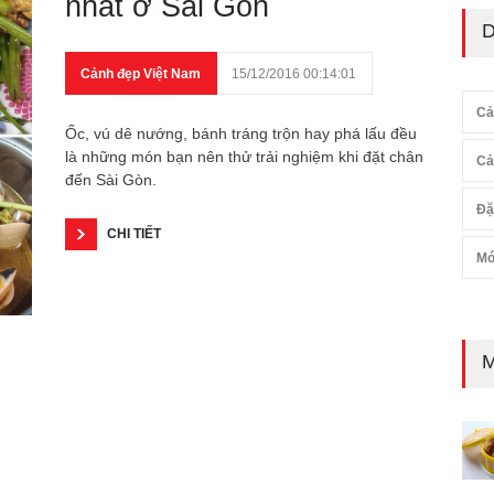
nhất ở Sài Gòn
D
Cảnh đẹp Việt Nam
15/12/2016 00:14:01
Cả
Ốc, vú dê nướng, bánh tráng trộn hay phá lấu đều
là những món bạn nên thử trải nghiệm khi đặt chân
Cả
đến Sài Gòn.
Đặ
CHI TIẾT
Mó
M