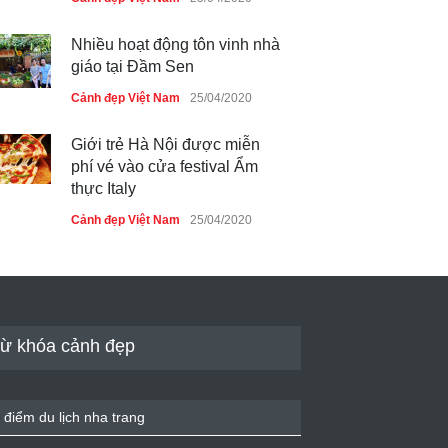
Nhiều hoạt động tôn vinh nhà
giáo tại Đầm Sen
Cảnh đẹp Việt Nam
25/04/2020
Giới trẻ Hà Nội được miễn
phí vé vào cửa festival Ẩm
thực Italy
Cảnh đẹp Việt Nam
25/04/2020
Tam giác mạch khoe sắc bên
bờ hồ Hà Nội
Cảnh đẹp Việt Nam
25/04/2020
ừ khóa cảnh đẹp
Bán đảo Sơn Trà sẽ là khu
du lịch quốc gia
 điểm du lịch nha trang
Cảnh đẹp Việt Nam
24/04/2020