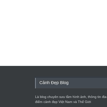
Cảnh Đẹp Blog
Là blog chuyên sưu tầm hình ảnh, thông tin địa
điểm cảnh đẹp Việt Nam và Thế Giới