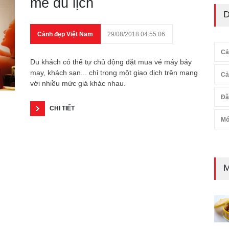
mê du lịch
D
Cảnh đẹp Việt Nam
29/08/2018 04:55:06
Cả
Du khách có thể tự chủ động đặt mua vé máy báy
may, khách sạn... chỉ trong một giao dịch trên mạng
Cả
với nhiều mức giá khác nhau.
Đặ
CHI TIẾT
Mó
M