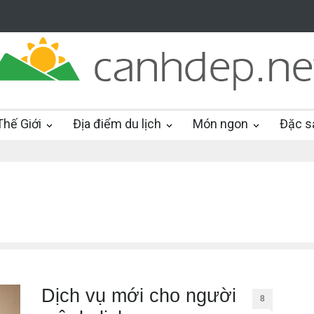
hế Giới
Địa điểm du lịch
Món ngon
Đặc s
Dịch vụ mới cho người
8