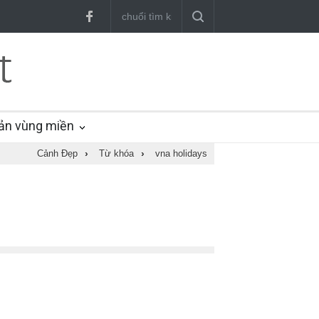
ản vùng miền
Cảnh Đẹp
›
Từ khóa
›
vna holidays