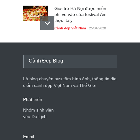
Giới trẻ Hà Nội được miễn
phí vé vào cửa festival Ẩm
thực Italy
Cảnh đẹp Việt Nam
25/04/2020
Tam giác mạch khoe sắc
bên bờ hồ Hà Nội
Cảnh đẹp Việt Nam
25/04/2020
Cảnh Đẹp Blog
Bán đảo Sơn Trà sẽ là khu
du lịch quốc gia
Là blog chuyên sưu tầm hình ảnh, thông tin địa
Cảnh đẹp Việt Nam
24/04/2020
điểm cảnh đẹp Việt Nam và Thế Giới
Phát triển
Nhóm sinh viên
yêu Du Lịch
Email