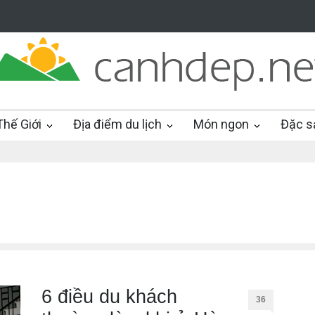
hế Giới
Địa điểm du lịch
Món ngon
Đặc s
6 điều du khách
36