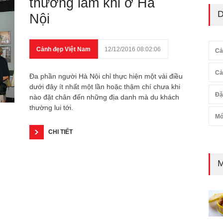
thường làm khi ở Hà
D
Nội
Cảnh đẹp Việt Nam
12/12/2016 08:02:06
Cả
Cả
Đa phần người Hà Nội chỉ thực hiện một vài điều
dưới đây ít nhất một lần hoặc thậm chí chưa khi
Đặ
nào đặt chân đến những địa danh mà du khách
thường lui tới.
Mó
CHI TIẾT
M