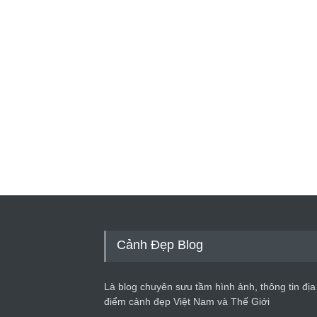
Cảnh Đẹp Blog
Là blog chuyên sưu tầm hình ảnh, thông tin địa
điểm cảnh đẹp Việt Nam và Thế Giới