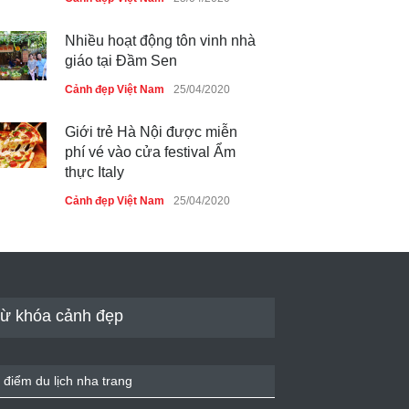
Nhiều hoạt động tôn vinh nhà
giáo tại Đầm Sen
Cảnh đẹp Việt Nam
25/04/2020
Giới trẻ Hà Nội được miễn
phí vé vào cửa festival Ẩm
thực Italy
Cảnh đẹp Việt Nam
25/04/2020
Tam giác mạch khoe sắc bên
bờ hồ Hà Nội
Cảnh đẹp Việt Nam
25/04/2020
ừ khóa cảnh đẹp
Bán đảo Sơn Trà sẽ là khu
du lịch quốc gia
 điểm du lịch nha trang
Cảnh đẹp Việt Nam
24/04/2020