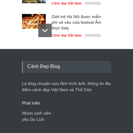
Cảnh đẹp Việt Nam
25/04/2020
Giới trẻ Hà Nội được miễn
phí vé vào cửa festival Ẩm
thực Italy
Cảnh đẹp Việt Nam
25/04/2020
Tam giác mạch khoe sắc
bên bờ hồ Hà Nội
Cảnh đẹp Việt Nam
25/04/2020
Cảnh Đẹp Blog
Bán đảo Sơn Trà sẽ là khu
du lịch quốc gia
Là blog chuyên sưu tầm hình ảnh, thông tin địa
Cảnh đẹp Việt Nam
24/04/2020
điểm cảnh đẹp Việt Nam và Thế Giới
Phát triển
Nhóm sinh viên
yêu Du Lịch