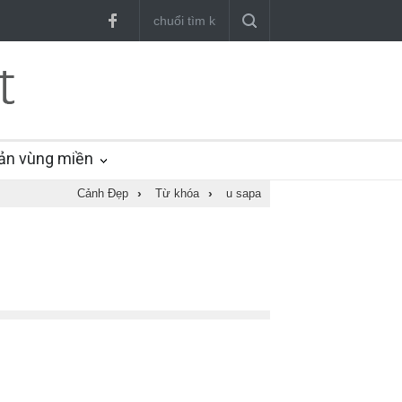
ản vùng miền
Cảnh Đẹp
›
Từ khóa
›
u sapa