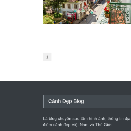
1
Cảnh Đẹp Blog
Là blog chuyên sưu tầm hình ảnh, thông tin địa
điểm cảnh đẹp Việt Nam và Thế Giới