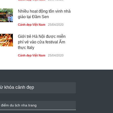
Nhiều hoạt động tôn vinh nhà
giáo tại Đầm Sen
Cảnh đẹp Việt Nam
25/04/2020
Giới trẻ Hà Nội được miễn
phí vé vào cửa festival Ẩm
thực Italy
Cảnh đẹp Việt Nam
25/04/2020
Tam giác mạch khoe sắc bên
bờ hồ Hà Nội
Cảnh đẹp Việt Nam
25/04/2020
ừ khóa cảnh đẹp
Bán đảo Sơn Trà sẽ là khu
du lịch quốc gia
 điểm du lịch nha trang
Cảnh đẹp Việt Nam
24/04/2020