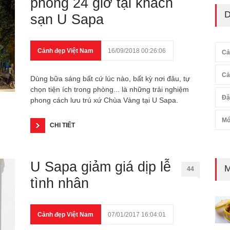
phòng 24 giờ tại khách
D
sạn U Sapa
Cảnh đẹp Việt Nam
16/09/2018 00:26:06
Cả
Cả
Dùng bữa sáng bất cứ lúc nào, bất kỳ nơi đâu, tự
chọn tiện ích trong phòng... là những trải nghiệm
Đặ
phong cách lưu trú xứ Chùa Vàng tại U Sapa.
Mó
CHI TIẾT
U Sapa giảm giá dịp lễ
M
44
tình nhân
Cảnh đẹp Việt Nam
07/01/2017 16:04:01