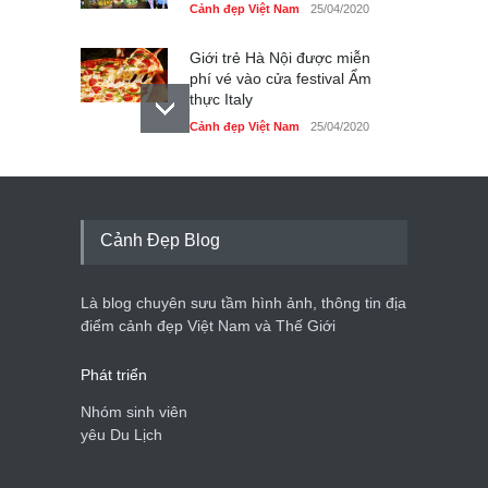
Cảnh đẹp Việt Nam
25/04/2020
Giới trẻ Hà Nội được miễn
phí vé vào cửa festival Ẩm
thực Italy
Cảnh đẹp Việt Nam
25/04/2020
Tam giác mạch khoe sắc
bên bờ hồ Hà Nội
Cảnh đẹp Việt Nam
25/04/2020
Cảnh Đẹp Blog
Bán đảo Sơn Trà sẽ là khu
du lịch quốc gia
Là blog chuyên sưu tầm hình ảnh, thông tin địa
Cảnh đẹp Việt Nam
24/04/2020
điểm cảnh đẹp Việt Nam và Thế Giới
Phát triển
Nhóm sinh viên
yêu Du Lịch