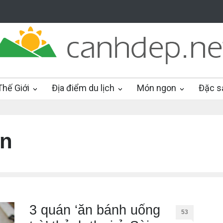
hế Giới
Địa điểm du lịch
Món ngon
Đặc s
òn
3 quán ‘ăn bánh uống
53