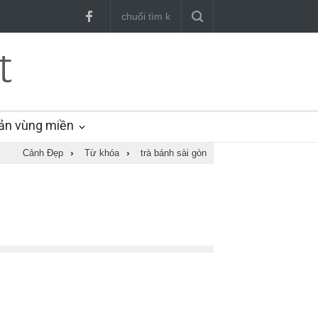
ản vùng miền
Cảnh Đẹp
›
Từ khóa
›
trà bánh sài gòn