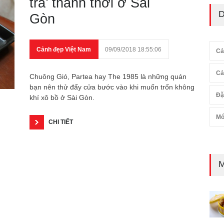
trà’ thảnh thơi ở Sài
D
Gòn
Cảnh đẹp Việt Nam
09/09/2018 18:55:06
Cả
Cả
Chuông Gió, Partea hay The 1985 là những quán
bạn nên thử đẩy cửa bước vào khi muốn trốn không
Đặ
khí xô bồ ở Sài Gòn.
Mó
CHI TIẾT
M