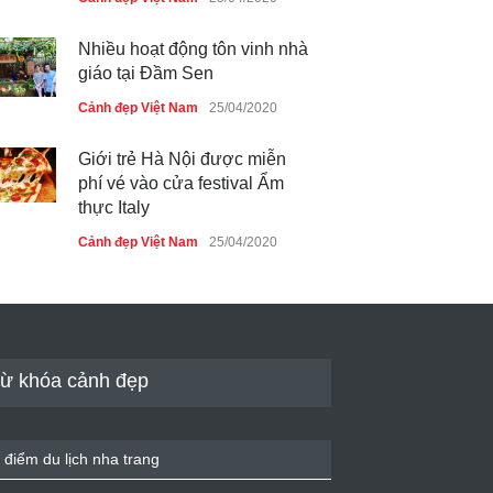
Nhiều hoạt động tôn vinh nhà
giáo tại Đầm Sen
Cảnh đẹp Việt Nam
25/04/2020
Giới trẻ Hà Nội được miễn
phí vé vào cửa festival Ẩm
thực Italy
Cảnh đẹp Việt Nam
25/04/2020
Tam giác mạch khoe sắc bên
bờ hồ Hà Nội
Cảnh đẹp Việt Nam
25/04/2020
ừ khóa cảnh đẹp
Bán đảo Sơn Trà sẽ là khu
du lịch quốc gia
 điểm du lịch nha trang
Cảnh đẹp Việt Nam
24/04/2020