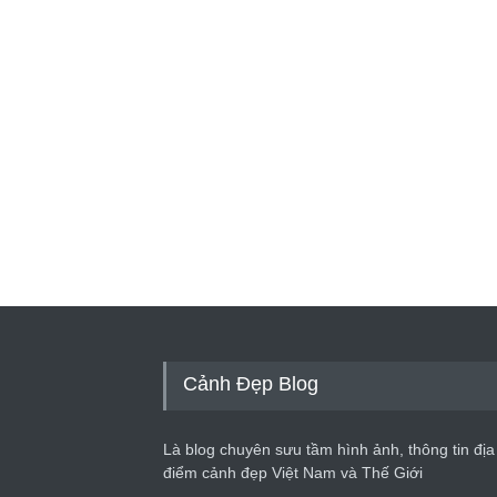
Cảnh Đẹp Blog
Là blog chuyên sưu tầm hình ảnh, thông tin địa
điểm cảnh đẹp Việt Nam và Thế Giới