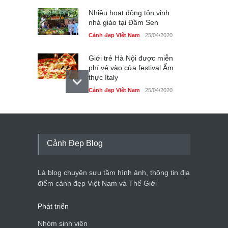
Nhiều hoạt động tôn vinh
nhà giáo tại Đầm Sen
Cảnh đẹp Việt Nam
25/04/2020
Giới trẻ Hà Nội được miễn
phí vé vào cửa festival Ẩm
thực Italy
Cảnh đẹp Việt Nam
25/04/2020
Tam giác mạch khoe sắc
bên bờ hồ Hà Nội
Cảnh đẹp Việt Nam
25/04/2020
Cảnh Đẹp Blog
Bán đảo Sơn Trà sẽ là khu
du lịch quốc gia
Là blog chuyên sưu tầm hình ảnh, thông tin địa
Cảnh đẹp Việt Nam
24/04/2020
điểm cảnh đẹp Việt Nam và Thế Giới
Phát triển
Nhóm sinh viên