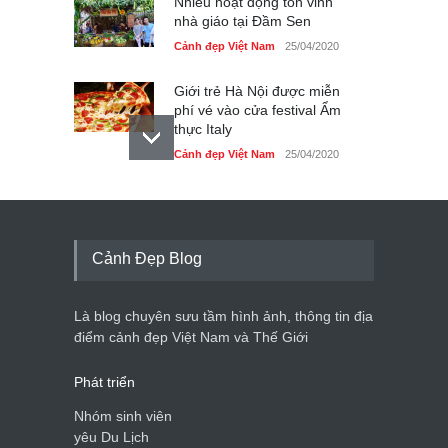
Nhiều hoạt động tôn vinh
nhà giáo tại Đầm Sen
Cảnh đẹp Việt Nam
25/04/2020
Giới trẻ Hà Nội được miễn
phí vé vào cửa festival Ẩm
thực Italy
Cảnh đẹp Việt Nam
25/04/2020
Tam giác mạch khoe sắc
bên bờ hồ Hà Nội
Cảnh đẹp Việt Nam
25/04/2020
Cảnh Đẹp Blog
Bán đảo Sơn Trà sẽ là khu
du lịch quốc gia
Là blog chuyên sưu tầm hình ảnh, thông tin địa
Cảnh đẹp Việt Nam
24/04/2020
điểm cảnh đẹp Việt Nam và Thế Giới
Phát triển
Nhóm sinh viên
yêu Du Lịch