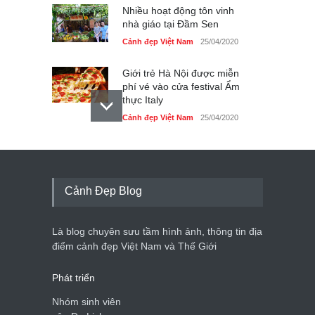
Nhiều hoạt động tôn vinh
nhà giáo tại Đầm Sen
Cảnh đẹp Việt Nam
25/04/2020
Giới trẻ Hà Nội được miễn
phí vé vào cửa festival Ẩm
thực Italy
Cảnh đẹp Việt Nam
25/04/2020
Tam giác mạch khoe sắc
bên bờ hồ Hà Nội
Cảnh đẹp Việt Nam
25/04/2020
Cảnh Đẹp Blog
Bán đảo Sơn Trà sẽ là khu
du lịch quốc gia
Là blog chuyên sưu tầm hình ảnh, thông tin địa
Cảnh đẹp Việt Nam
24/04/2020
điểm cảnh đẹp Việt Nam và Thế Giới
Phát triển
Nhóm sinh viên