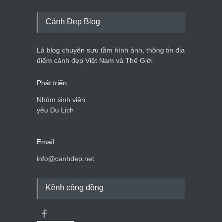
bên bờ hồ Hà Nội
Cảnh đẹp Việt Nam
25/04/2020
Cảnh Đẹp Blog
Bán đảo Sơn Trà sẽ là khu
du lịch quốc gia
Là blog chuyên sưu tầm hình ảnh, thông tin địa
Cảnh đẹp Việt Nam
24/04/2020
điểm cảnh đẹp Việt Nam và Thế Giới
Phát triển
Nhóm sinh viên
yêu Du Lịch
Email
info@canhdep.net
Kênh cộng đồng