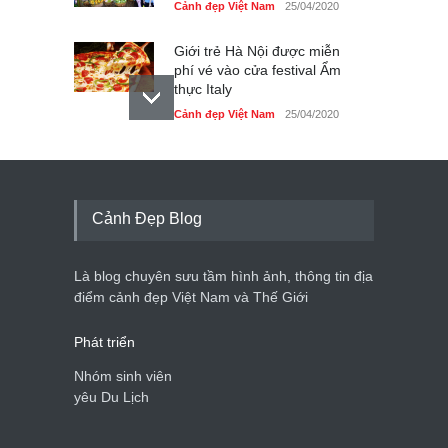
Cảnh đẹp Việt Nam
25/04/2020
Giới trẻ Hà Nội được miễn
phí vé vào cửa festival Ẩm
thực Italy
Cảnh đẹp Việt Nam
25/04/2020
Tam giác mạch khoe sắc
bên bờ hồ Hà Nội
Cảnh đẹp Việt Nam
25/04/2020
Cảnh Đẹp Blog
Bán đảo Sơn Trà sẽ là khu
du lịch quốc gia
Là blog chuyên sưu tầm hình ảnh, thông tin địa
Cảnh đẹp Việt Nam
24/04/2020
điểm cảnh đẹp Việt Nam và Thế Giới
Phát triển
Nhóm sinh viên
yêu Du Lịch