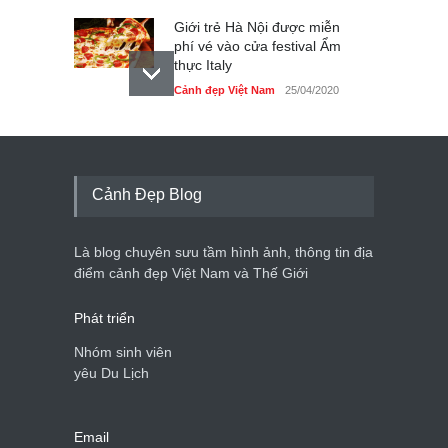
Giới trẻ Hà Nội được miễn
phí vé vào cửa festival Ẩm
thực Italy
Cảnh đẹp Việt Nam
25/04/2020
Tam giác mạch khoe sắc
bên bờ hồ Hà Nội
Cảnh đẹp Việt Nam
25/04/2020
Cảnh Đẹp Blog
Bán đảo Sơn Trà sẽ là khu
du lịch quốc gia
Là blog chuyên sưu tầm hình ảnh, thông tin địa
Cảnh đẹp Việt Nam
24/04/2020
điểm cảnh đẹp Việt Nam và Thế Giới
Phát triển
Nhóm sinh viên
yêu Du Lịch
Email