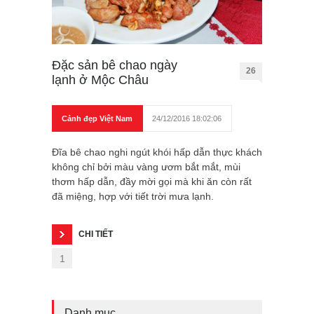
Đặc sản bê chao ngày
26
lạnh ở Mộc Châu
Cảnh đẹp Việt Nam
24/12/2016 18:02:06
Đĩa bê chao nghi ngút khói hấp dẫn thực khách
không chỉ bởi màu vàng ươm bắt mắt, mùi
thơm hấp dẫn, đầy mời gọi mà khi ăn còn rất
đã miệng, hợp với tiết trời mưa lạnh.
CHI TIẾT
1
Danh mục