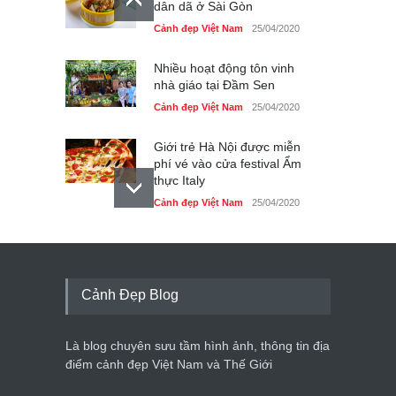
dân dã ở Sài Gòn
Cảnh đẹp Việt Nam
25/04/2020
Nhiều hoạt động tôn vinh
nhà giáo tại Đầm Sen
Cảnh đẹp Việt Nam
25/04/2020
Giới trẻ Hà Nội được miễn
phí vé vào cửa festival Ẩm
thực Italy
Cảnh đẹp Việt Nam
25/04/2020
Tam giác mạch khoe sắc
bên bờ hồ Hà Nội
Cảnh đẹp Việt Nam
25/04/2020
Cảnh Đẹp Blog
Bán đảo Sơn Trà sẽ là khu
du lịch quốc gia
Là blog chuyên sưu tầm hình ảnh, thông tin địa
Cảnh đẹp Việt Nam
24/04/2020
điểm cảnh đẹp Việt Nam và Thế Giới