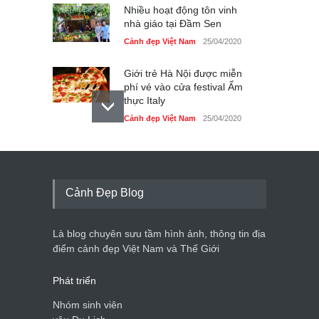
Nhiều hoạt động tôn vinh
nhà giáo tại Đầm Sen
Cảnh đẹp Việt Nam
25/04/2020
Giới trẻ Hà Nội được miễn
phí vé vào cửa festival Ẩm
thực Italy
Cảnh đẹp Việt Nam
25/04/2020
Tam giác mạch khoe sắc
bên bờ hồ Hà Nội
Cảnh đẹp Việt Nam
25/04/2020
Cảnh Đẹp Blog
Bán đảo Sơn Trà sẽ là khu
du lịch quốc gia
Là blog chuyên sưu tầm hình ảnh, thông tin địa
Cảnh đẹp Việt Nam
24/04/2020
điểm cảnh đẹp Việt Nam và Thế Giới
Phát triển
Nhóm sinh viên