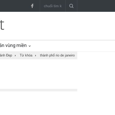
ản vùng miền
ảnh Đẹp
›
Từ khóa
›
thành phố rio de janeiro