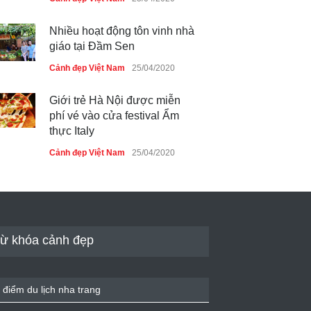
Nhiều hoạt động tôn vinh nhà
giáo tại Đầm Sen
Cảnh đẹp Việt Nam
25/04/2020
Giới trẻ Hà Nội được miễn
phí vé vào cửa festival Ẩm
thực Italy
Cảnh đẹp Việt Nam
25/04/2020
Tam giác mạch khoe sắc bên
bờ hồ Hà Nội
Cảnh đẹp Việt Nam
25/04/2020
ừ khóa cảnh đẹp
Bán đảo Sơn Trà sẽ là khu
du lịch quốc gia
 điểm du lịch nha trang
Cảnh đẹp Việt Nam
24/04/2020