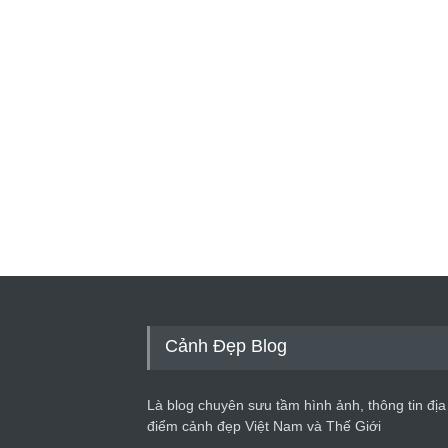
Cảnh Đẹp Blog
Là blog chuyên sưu tầm hình ảnh, thông tin địa
điểm cảnh đẹp Việt Nam và Thế Giới