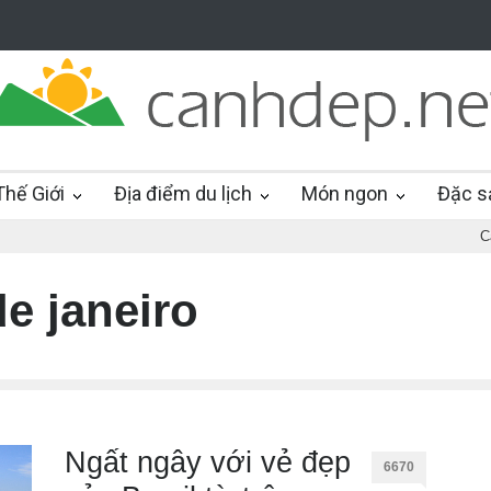
hế Giới
Địa điểm du lịch
Món ngon
Đặc s
C
de janeiro
Ngất ngây với vẻ đẹp
6670