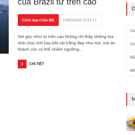
của Brazil từ trên cao
D
Cảnh đẹp Châu Mỹ
10/05/2016 23:52:17
Cả
Với góc nhìn từ trên cao không chỉ thấy những tòa
nhà chọc trời hay bãi cát trắng đẹp như mơ, mà du
Cả
khách còn có thể chiêm ngưỡng...
Đặ
CHI TIẾT
Mó
M