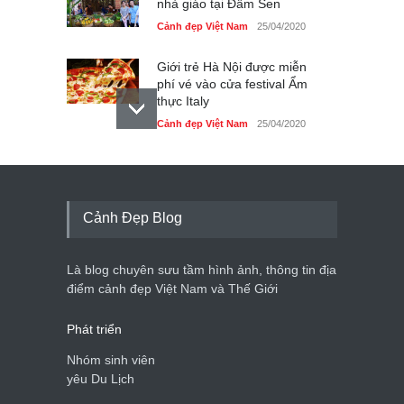
nhà giáo tại Đầm Sen
Cảnh đẹp Việt Nam
25/04/2020
Giới trẻ Hà Nội được miễn
phí vé vào cửa festival Ẩm
thực Italy
Cảnh đẹp Việt Nam
25/04/2020
Tam giác mạch khoe sắc
bên bờ hồ Hà Nội
Cảnh đẹp Việt Nam
25/04/2020
Cảnh Đẹp Blog
Bán đảo Sơn Trà sẽ là khu
du lịch quốc gia
Là blog chuyên sưu tầm hình ảnh, thông tin địa
Cảnh đẹp Việt Nam
24/04/2020
điểm cảnh đẹp Việt Nam và Thế Giới
Phát triển
Nhóm sinh viên
yêu Du Lịch