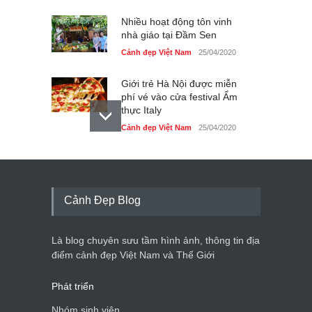
Nhiều hoạt động tôn vinh
nhà giáo tại Đầm Sen
Cảnh đẹp Việt Nam
25/04/2020
Giới trẻ Hà Nội được miễn
phí vé vào cửa festival Ẩm
thực Italy
Cảnh đẹp Việt Nam
25/04/2020
Tam giác mạch khoe sắc
bên bờ hồ Hà Nội
Cảnh đẹp Việt Nam
25/04/2020
Cảnh Đẹp Blog
Bán đảo Sơn Trà sẽ là khu
du lịch quốc gia
Là blog chuyên sưu tầm hình ảnh, thông tin địa
Cảnh đẹp Việt Nam
24/04/2020
điểm cảnh đẹp Việt Nam và Thế Giới
Phát triển
Nhóm sinh viên