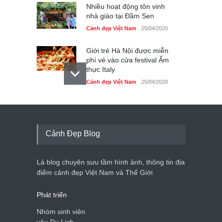
Nhiều hoạt động tôn vinh
nhà giáo tại Đầm Sen
Cảnh đẹp Việt Nam
25/04/2020
Giới trẻ Hà Nội được miễn
phí vé vào cửa festival Ẩm
thực Italy
Cảnh đẹp Việt Nam
25/04/2020
Tam giác mạch khoe sắc
bên bờ hồ Hà Nội
Cảnh đẹp Việt Nam
25/04/2020
Cảnh Đẹp Blog
Bán đảo Sơn Trà sẽ là khu
du lịch quốc gia
Là blog chuyên sưu tầm hình ảnh, thông tin địa
Cảnh đẹp Việt Nam
24/04/2020
điểm cảnh đẹp Việt Nam và Thế Giới
Phát triển
Nhóm sinh viên