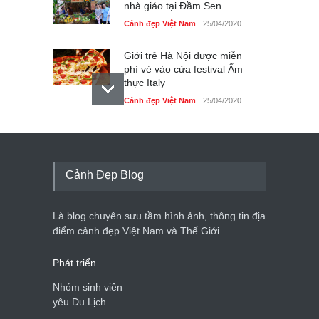
nhà giáo tại Đầm Sen
Cảnh đẹp Việt Nam
25/04/2020
Giới trẻ Hà Nội được miễn
phí vé vào cửa festival Ẩm
thực Italy
Cảnh đẹp Việt Nam
25/04/2020
Tam giác mạch khoe sắc
bên bờ hồ Hà Nội
Cảnh đẹp Việt Nam
25/04/2020
Cảnh Đẹp Blog
Bán đảo Sơn Trà sẽ là khu
du lịch quốc gia
Là blog chuyên sưu tầm hình ảnh, thông tin địa
Cảnh đẹp Việt Nam
24/04/2020
điểm cảnh đẹp Việt Nam và Thế Giới
Phát triển
Nhóm sinh viên
yêu Du Lịch