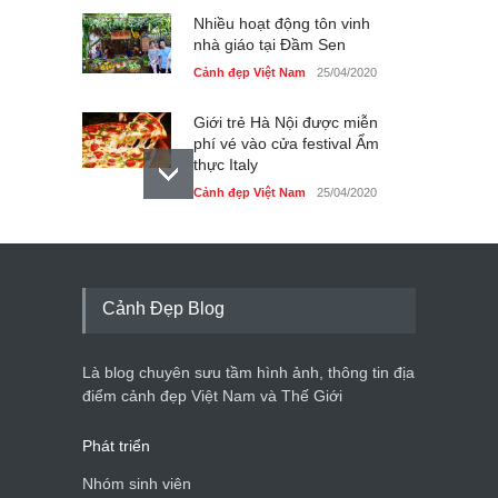
Nhiều hoạt động tôn vinh
nhà giáo tại Đầm Sen
Cảnh đẹp Việt Nam
25/04/2020
Giới trẻ Hà Nội được miễn
phí vé vào cửa festival Ẩm
thực Italy
Cảnh đẹp Việt Nam
25/04/2020
Tam giác mạch khoe sắc
bên bờ hồ Hà Nội
Cảnh đẹp Việt Nam
25/04/2020
Cảnh Đẹp Blog
Bán đảo Sơn Trà sẽ là khu
du lịch quốc gia
Là blog chuyên sưu tầm hình ảnh, thông tin địa
Cảnh đẹp Việt Nam
24/04/2020
điểm cảnh đẹp Việt Nam và Thế Giới
Phát triển
Nhóm sinh viên