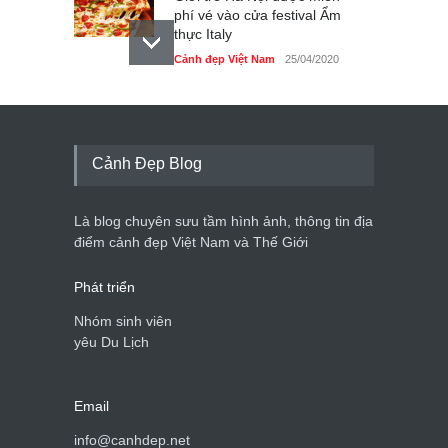
phí vé vào cửa festival Ẩm
thực Italy
Cảnh đẹp Việt Nam
25/04/2020
Tam giác mạch khoe sắc
bên bờ hồ Hà Nội
Cảnh đẹp Việt Nam
25/04/2020
Cảnh Đẹp Blog
Bán đảo Sơn Trà sẽ là khu
du lịch quốc gia
Là blog chuyên sưu tầm hình ảnh, thông tin địa
Cảnh đẹp Việt Nam
24/04/2020
điểm cảnh đẹp Việt Nam và Thế Giới
Phát triển
Nhóm sinh viên
yêu Du Lịch
Email
info@canhdep.net