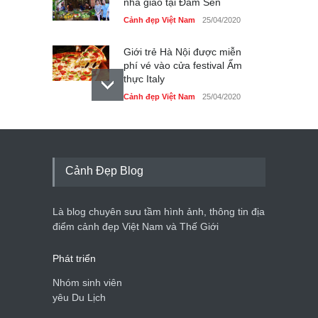
nhà giáo tại Đầm Sen
Cảnh đẹp Việt Nam
25/04/2020
Giới trẻ Hà Nội được miễn
phí vé vào cửa festival Ẩm
thực Italy
Cảnh đẹp Việt Nam
25/04/2020
Tam giác mạch khoe sắc
bên bờ hồ Hà Nội
Cảnh đẹp Việt Nam
25/04/2020
Cảnh Đẹp Blog
Bán đảo Sơn Trà sẽ là khu
du lịch quốc gia
Là blog chuyên sưu tầm hình ảnh, thông tin địa
Cảnh đẹp Việt Nam
24/04/2020
điểm cảnh đẹp Việt Nam và Thế Giới
Phát triển
Nhóm sinh viên
yêu Du Lịch