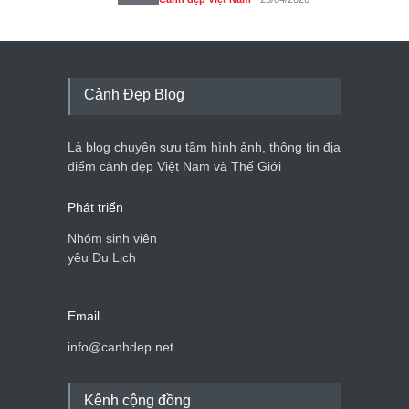
Bán đảo Sơn Trà sẽ là khu
du lịch quốc gia
Cảnh đẹp Việt Nam
24/04/2020
Cảnh Đẹp Blog
Những món ăn đồng quê
dân dã ở Sài Gòn
Là blog chuyên sưu tầm hình ảnh, thông tin địa
Cảnh đẹp Việt Nam
25/04/2020
điểm cảnh đẹp Việt Nam và Thế Giới
Phát triển
Nhóm sinh viên
yêu Du Lịch
Email
info@canhdep.net
Kênh cộng đồng