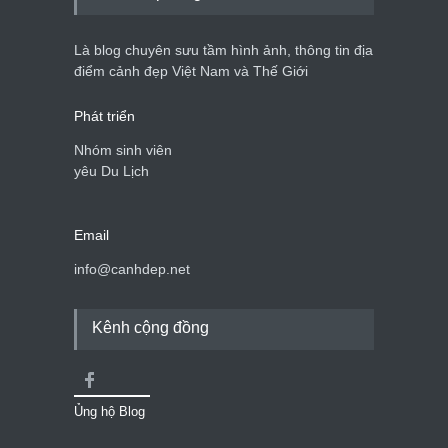
Bán đảo Sơn Trà sẽ là khu
du lịch quốc gia
Là blog chuyên sưu tầm hình ảnh, thông tin địa
Cảnh đẹp Việt Nam
24/04/2020
điểm cảnh đẹp Việt Nam và Thế Giới
Phát triển
Nhóm sinh viên
yêu Du Lịch
Email
info@canhdep.net
Kênh cộng đồng
Ủng hộ Blog