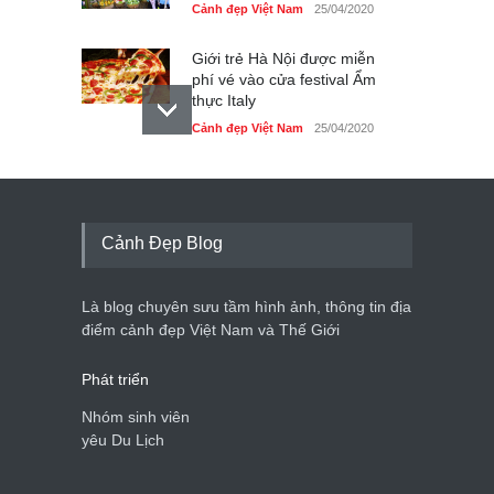
Cảnh đẹp Việt Nam
25/04/2020
Giới trẻ Hà Nội được miễn
phí vé vào cửa festival Ẩm
thực Italy
Cảnh đẹp Việt Nam
25/04/2020
Tam giác mạch khoe sắc
bên bờ hồ Hà Nội
Cảnh đẹp Việt Nam
25/04/2020
Cảnh Đẹp Blog
Bán đảo Sơn Trà sẽ là khu
du lịch quốc gia
Là blog chuyên sưu tầm hình ảnh, thông tin địa
Cảnh đẹp Việt Nam
24/04/2020
điểm cảnh đẹp Việt Nam và Thế Giới
Phát triển
Nhóm sinh viên
yêu Du Lịch