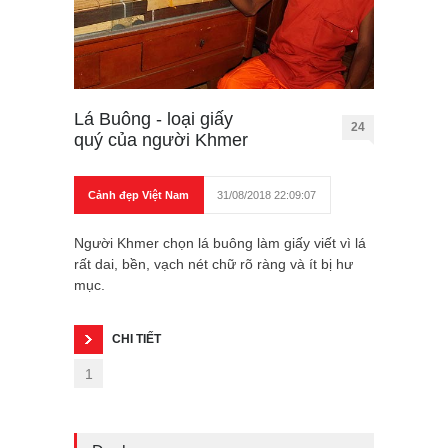
Lá Buông - loại giấy
24
quý của người Khmer
Cảnh đẹp Việt Nam
31/08/2018 22:09:07
Người Khmer chọn lá buông làm giấy viết vì lá
rất dai, bền, vạch nét chữ rõ ràng và ít bị hư
mục.
CHI TIẾT
1