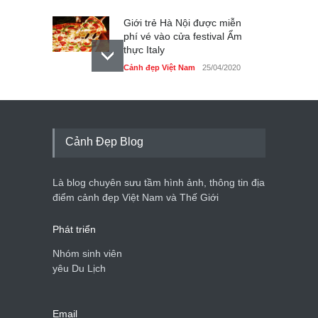
Giới trẻ Hà Nội được miễn
phí vé vào cửa festival Ẩm
thực Italy
Cảnh đẹp Việt Nam
25/04/2020
Tam giác mạch khoe sắc
bên bờ hồ Hà Nội
Cảnh đẹp Việt Nam
25/04/2020
Cảnh Đẹp Blog
Bán đảo Sơn Trà sẽ là khu
du lịch quốc gia
Là blog chuyên sưu tầm hình ảnh, thông tin địa
Cảnh đẹp Việt Nam
24/04/2020
điểm cảnh đẹp Việt Nam và Thế Giới
Phát triển
Nhóm sinh viên
yêu Du Lịch
Email