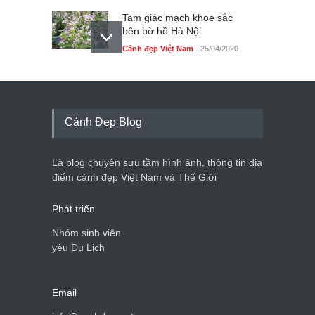
Tam giác mạch khoe sắc
bên bờ hồ Hà Nội
Cảnh đẹp Việt Nam
25/04/2020
Bán đảo Sơn Trà sẽ là khu
du lịch quốc gia
Cảnh đẹp Việt Nam
24/04/2020
Cảnh Đẹp Blog
Những món ăn đồng quê
dân dã ở Sài Gòn
Là blog chuyên sưu tầm hình ảnh, thông tin địa
Cảnh đẹp Việt Nam
25/04/2020
điểm cảnh đẹp Việt Nam và Thế Giới
Phát triển
Nhóm sinh viên
yêu Du Lịch
Email