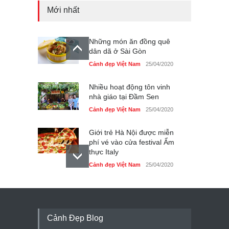
Mới nhất
Những món ăn đồng quê
dân dã ở Sài Gòn
Cảnh đẹp Việt Nam
25/04/2020
Nhiều hoạt động tôn vinh
nhà giáo tại Đầm Sen
Cảnh đẹp Việt Nam
25/04/2020
Giới trẻ Hà Nội được miễn
phí vé vào cửa festival Ẩm
thực Italy
Cảnh đẹp Việt Nam
25/04/2020
Tam giác mạch khoe sắc
bên bờ hồ Hà Nội
Cảnh đẹp Việt Nam
25/04/2020
Cảnh Đẹp Blog