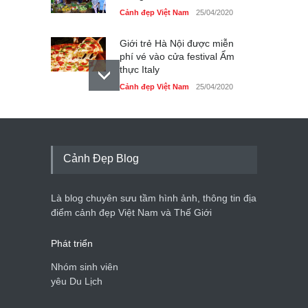
Cảnh đẹp Việt Nam
25/04/2020
Giới trẻ Hà Nội được miễn
phí vé vào cửa festival Ẩm
thực Italy
Cảnh đẹp Việt Nam
25/04/2020
Tam giác mạch khoe sắc
bên bờ hồ Hà Nội
Cảnh đẹp Việt Nam
25/04/2020
Cảnh Đẹp Blog
Bán đảo Sơn Trà sẽ là khu
du lịch quốc gia
Là blog chuyên sưu tầm hình ảnh, thông tin địa
Cảnh đẹp Việt Nam
24/04/2020
điểm cảnh đẹp Việt Nam và Thế Giới
Phát triển
Nhóm sinh viên
yêu Du Lịch